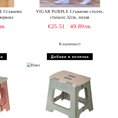
 Сгъваемо
VIGAR PURPLE Сгъваемо столче,
тюркоаз
стъпало 32см, лилав
лв.
€25.51
49.89лв.
В наличност