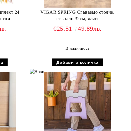
плект 24
VIGAR SPRING Сгъваемо столче,
ветни
стъпало 32см, жълт
лв.
€25.51
49.89лв.
В наличност