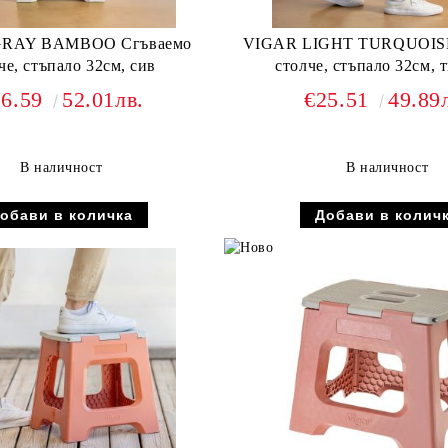
GRAY BAMBOO Сгъваемо
VIGAR LIGHT TURQUOISE
че, стъпало 32см, сив
столче, стъпало 32см, 
26.59
52.01лв.
€25.51
49.89
В наличност
В наличност