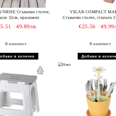
NRISE Сгъваемо столче,
VIGAR COMPACT MA
пало 32см, прасковен
Сгъваемо столче, стъпало 2
25.51
49.89лв.
€25.56
49.99
В наличност
В наличност