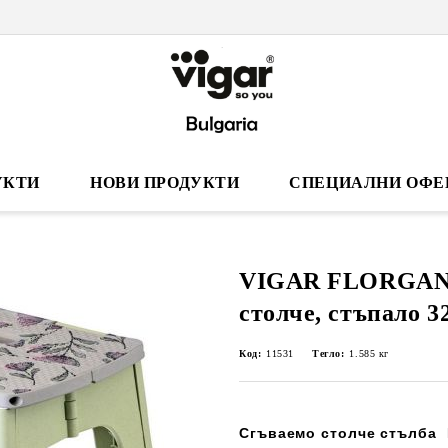
УКТИ
НОВИ ПРОДУКТИ
СПЕЦИАЛНИ ОФЕ
VIGAR FLORGANI
столче, стъпало 3
Код:
11531
Тегло:
1.585
кг
Сгъваемо столче стълба