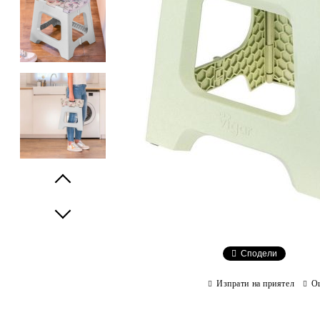
Prev
Next
Сподели
Изпрати на приятел
О