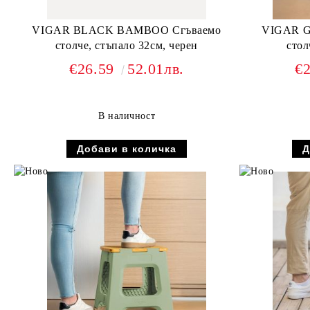
VIGAR BLACK BAMBOO Сгъваемо
VIGAR 
столче, стъпало 32см, черен
стол
€26.59
52.01лв.
€
В наличност