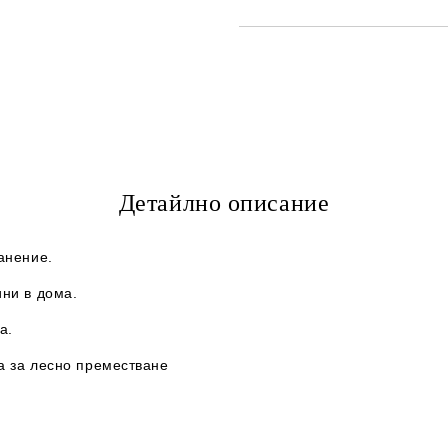
САМО ПОПЪЛНЕТЕ 2 ПОЛЕТА
Съгласен съм с
Политика
Ние ще се свържем с вас в рамки
Детайлно описание
анение.
ини в дома.
а.
а за лесно преместване