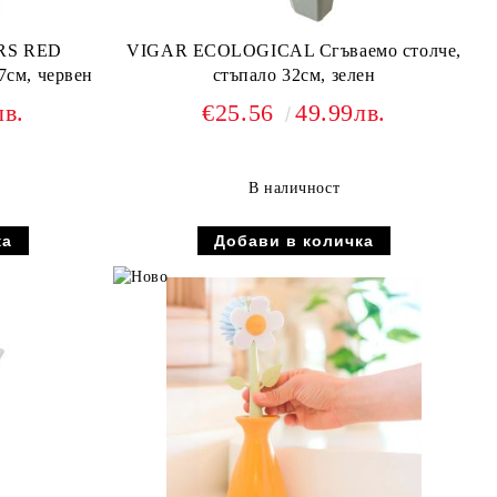
RS RED
VIGAR ECOLOGICAL Сгъваемо столче,
7см, червен
стъпало 32см, зелен
лв.
€25.56
49.99лв.
В наличност