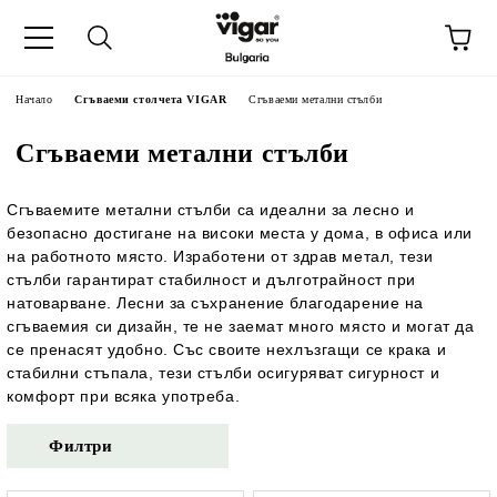
Начало
Сгъваеми столчета VIGAR
Сгъваеми метални стълби
Сгъваеми метални стълби
Сгъваемите метални стълби са идеални за лесно и
безопасно достигане на високи места у дома, в офиса или
на работното място. Изработени от здрав метал, тези
стълби гарантират стабилност и дълготрайност при
натоварване. Лесни за съхранение благодарение на
сгъваемия си дизайн, те не заемат много място и могат да
се пренасят удобно. Със своите нехлъзгащи се крака и
стабилни стъпала, тези стълби осигуряват сигурност и
комфорт при всяка употреба.
Филтри