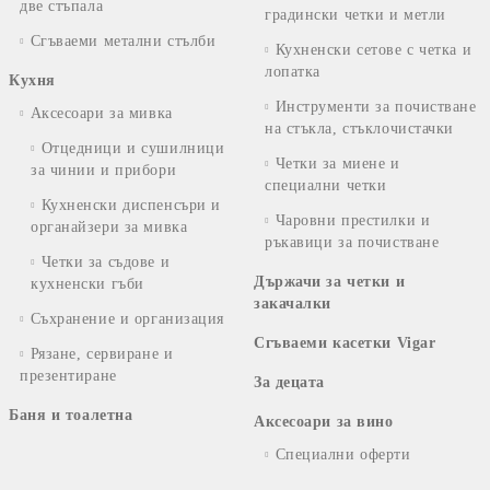
две стъпала
градински четки и метли
Сгъваеми метални стълби
Кухненски сетове с четка и
лопатка
Кухня
Инструменти за почистване
Аксесоари за мивка
на стъкла, стъклочистачки
Отцедници и сушилници
Четки за миене и
за чинии и прибори
специални четки
Кухненски диспенсъри и
Чаровни престилки и
органайзери за мивка
ръкавици за почистване
Четки за съдове и
Държачи за четки и
кухненски гъби
закачалки
Съхранение и организация
Сгъваеми касетки Vigar
Рязане, сервиране и
презентиране
За децата
Баня и тоалетна
Аксесоари за вино
Специални оферти