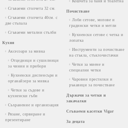
Кошчета за баня и тоалетна
Сгъваеми столчета 32 см.
Почистване
Сгъваеми столчета 40см. с
Лоби сетове, мопове и
две стъпала
градински четки и метли
Сгъваеми метални стълби
Кухненски сетове с четка и
лопатка
Кухня
Инструменти за почистване
Аксесоари за мивка
на стъкла, стъклочистачки
Отцедници и сушилници
Четки за миене и
за чинии и прибори
специални четки
Кухненски диспенсъри и
Чаровни престилки и
органайзери за мивка
ръкавици за почистване
Четки за съдове и
Държачи за четки и
кухненски гъби
закачалки
Съхранение и организация
Сгъваеми касетки Vigar
Рязане, сервиране и
презентиране
За децата