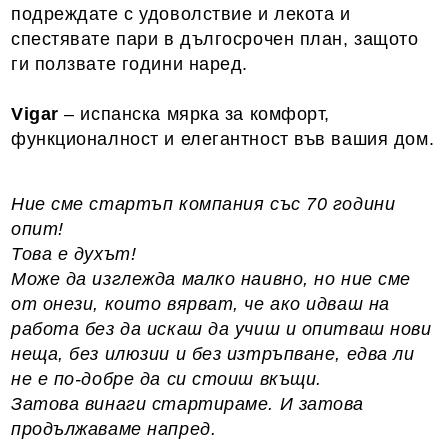
подреждате с удоволствие и лекота и
спестявате пари в дългосрочен план, защото
ги ползвате години наред.
Vigar
– испанска мярка за комфорт,
функционалност и елегантност във вашия дом.
Ние сме стартъп компания със 70 години
опит!
Това е духът!
Може да изглежда малко наивно, но ние сме
от онези, които вярват, че ако идваш на
работа без да искаш да учиш и опитваш нови
неща, без илюзии и без изтръпване, едва ли
не е по-добре да си стоиш вкъщи.
Затова винаги стартираме. И затова
продължаваме напред.