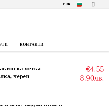
EUR
РТИ
КОНТАКТИ
€4.55
кинска четка
лка, черен
8.90лв.
ска четка с вакуумна закачалка