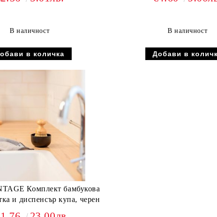
В наличност
В наличност
TAGE Комплект бамбукова
тка и диспенсър купа, черен
11.76
23.00лв.