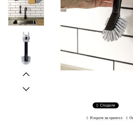
Prev
Next
Сподели
Изпрати на приятел
О