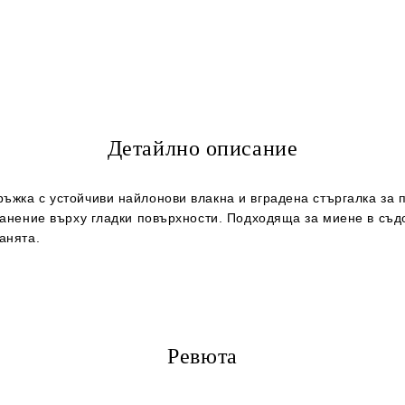
Съгласен съм с
Политика
Ние ще се свържем с вас в рамки
Детайлно описание
ъжка с устойчиви найлонови влакна и вградена стъргалка за 
хранение върху гладки повърхности. Подходяща за миене в съ
анята.
Ревюта