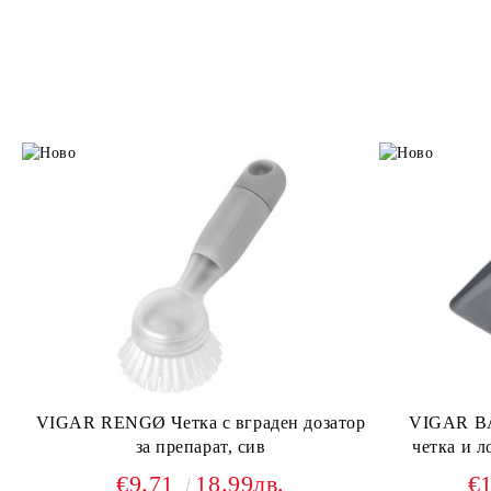
VIGAR RENGØ Четка с вграден дозатор
VIGAR B
за препарат, сив
четка и л
€9.71
18.99лв.
€