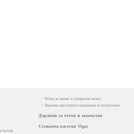
Четки за миене и специални четки
Чаровни престилки и ръкавици за почистване
Държачи за четки и закачалки
Сгъваеми касетки Vigar
 и метли