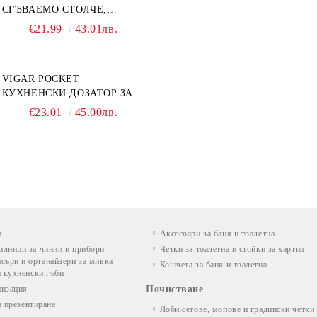
СГЪВАЕМО СТОЛЧЕ,
СТЪПАЛО 23СМ, ПЛОДОВЕ
€21.99
43.01лв.
VIGAR POCKET
КУХНЕНСКИ ДОЗАТОР ЗА
ТЕЧЕН САПУН С МЯСТО ЗА
€23.01
45.00лв.
ГЪБА, ЧЕРЕН
а
Аксесоари за баня и тоалетна
илници за чинии и прибори
Четки за тоалетна и стойки за хартия
съри и органайзери за мивка
Кошчета за баня и тоалетна
и кухненски гъби
низация
Почистване
и презентиране
Лоби сетове, мопове и градински четки