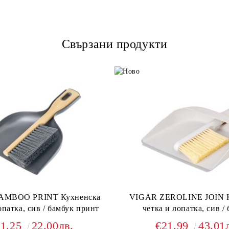
Свързани продукти
AMBOO PRINT Кухненска
VIGAR ZEROLINE JOIN К
опатка, сив / бамбук принт
четка и лопатка, сив /
11.25
22.00лв.
€21.99
43.01