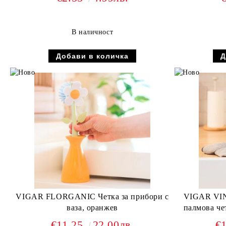
В наличност
VIGAR FLORGANIC Четка за прибори с
VIGAR VIN
ваза, оранжев
палмова че
€11.25
22.00лв.
€