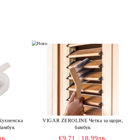
ухненска
VIGAR ZEROLINE Четка за щори,
 бамбук
бамбук
лв.
€9.71
18.99лв.