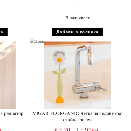
В наличност
а радиатор
VIGAR FLORGANIC Четка за съдове със
стойка, зелен
в.
€9.20
17.99лв.