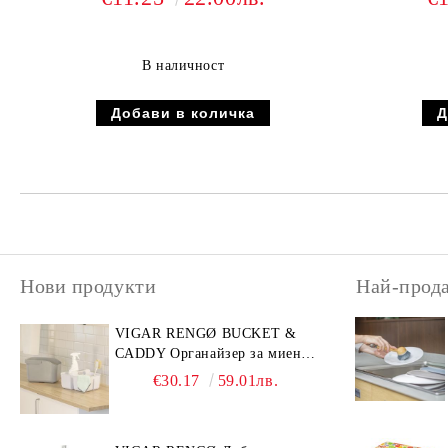
В наличност
Нови продукти
Най-прод
VIGAR RENGØ BUCKET &
CADDY Органайзер за миене
от две части, сив
€30.17
59.01лв.