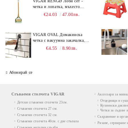
VIGAR RENGØ Лоби сет -
четка и лопатка, мъхесто
зелен
€24.03
47.00лв.
VIGAR OVAL Домакинска
четка с вакуумна закачалка,
черен
€4.55
8.90лв.
Абонирай се
Сгъваеми столчета VIGAR
Аксесоари за мивк
Отцедници и суш
Детски сгъваеми столчета 23см.
Кухненски диспен
Сгъваеми столчета 27 см.
Четки за съдове 
Сгъваеми столчета 32 см.
Съхранение и орга
Сгъваеми столчета 40см. с две стъпала
Рязане, сервиране 
Сгъваеми метални стълби