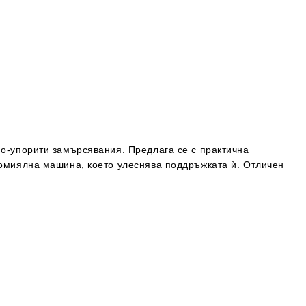
та за лични данни
те на работния ден.
по-упорити замърсявания. Предлага се с практична
домиялна машина, което улеснява поддръжката ѝ. Отличен