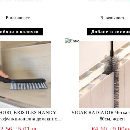
В наличност
В наличност
HORT BRISTLES HANDY
VIGAR RADIATOR Четка з
80см, черен
ка с къс косъм, черен
€2.56
5.01лв.
€4.60
9.00л