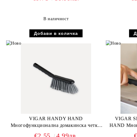
В наличност
VIGAR HANDY HAND
VIGAR S
Многофункционална домакинска четка,
HAND Многофункционална домакинска
черен
чет
€2.55
4.99лв.