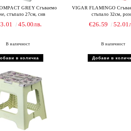
OMPACT GREY Сгъваемо
VIGAR FLAMINGO Сгъваем
че, стъпало 27см, сив
стъпало 32см, роз
23.01
45.00лв.
€26.59
52.01
В наличност
В наличност