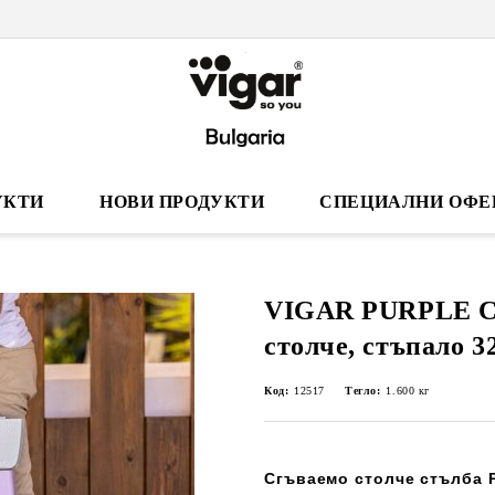
УКТИ
НОВИ ПРОДУКТИ
СПЕЦИАЛНИ ОФЕ
VIGAR PURPLE С
столче, стъпало 3
Код:
12517
Тегло:
1.600
кг
Сгъваемо столче стълба