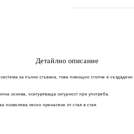
САМО ПОПЪЛНЕТЕ 2 ПОЛЕТА
Съгласен съм с
Политика
Ние ще се свържем с вас в рамки
Детайлно описание
 система за пълно сгъвана, това помощно столче е създадено 
илна основа, осигуряваща сигурност при употреба.
ка позволява лесно пренасяне от стая в стая.