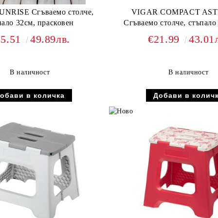
NRISE Сгъваемо столче,
VIGAR COMPACT AS
пало 32см, прасковен
Сгъваемо столче, стъпало
25.51
49.89лв.
€21.99
43.01
В наличност
В наличност