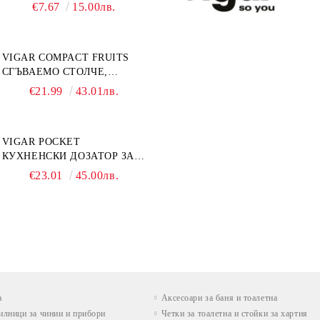
БАМБУК ПРИНТ
€7.67
15.00лв.
VIGAR COMPACT FRUITS
СГЪВАЕМО СТОЛЧЕ,
СТЪПАЛО 23СМ, ПЛОДОВЕ
€21.99
43.01лв.
VIGAR POCKET
КУХНЕНСКИ ДОЗАТОР ЗА
ТЕЧЕН САПУН С МЯСТО ЗА
€23.01
45.00лв.
ГЪБА, ЧЕРЕН
а
Аксесоари за баня и тоалетна
илници за чинии и прибори
Четки за тоалетна и стойки за хартия