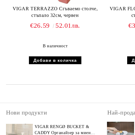
VIGAR TERRAZZO Сгъваемо столче,
VIGAR FLO
стъпало 32см, червен
с
€26.59
52.01лв.
€
В наличност
Нови продукти
Най-прод
VIGAR RENGØ BUCKET &
CADDY Органайзер за миене