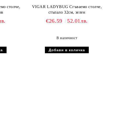
о столче,
VIGAR LADYBUG Сгъваемо столче,
ов
стъпало 32см, зелен
лв.
€26.59
52.01лв.
В наличност