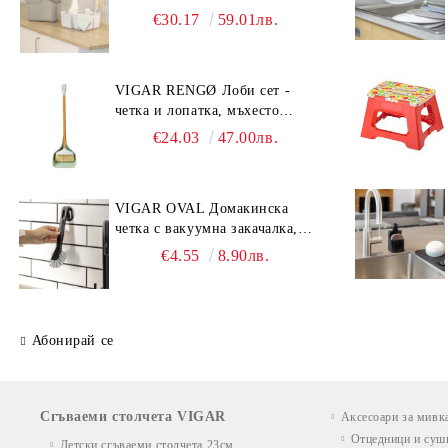
от две части, сив
€30.17
59.01лв.
VIGAR RENGØ Лоби сет -
четка и лопатка, мъхесто
зелен
€24.03
47.00лв.
VIGAR OVAL Домакинска
четка с вакуумна закачалка,
черен
€4.55
8.90лв.
Абонирай се
Сгъваеми столчета VIGAR
Аксесоари за мивк
Отцедници и суш
Детски сгъваеми столчета 23см.