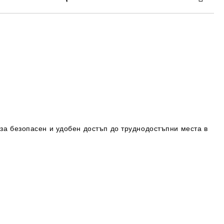
та за лични данни
те на работния ден.
за безопасен и удобен достъп до труднодостъпни места в