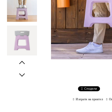
Prev
Next
Сподели
Изпрати на приятел
О