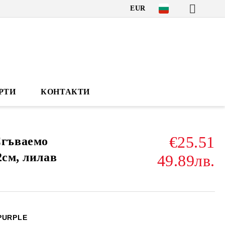
EUR
РТИ
КОНТАКТИ
€25.51
гъваемо
2см, лилав
49.89лв.
 PURPLE