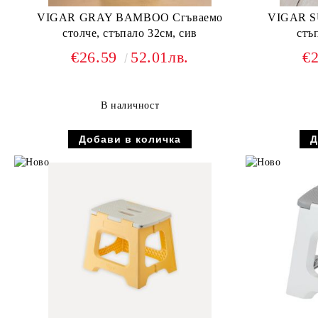
VIGAR GRAY BAMBOO Сгъваемо
VIGAR SU
столче, стъпало 32см, сив
стъ
€26.59
52.01лв.
€
В наличност