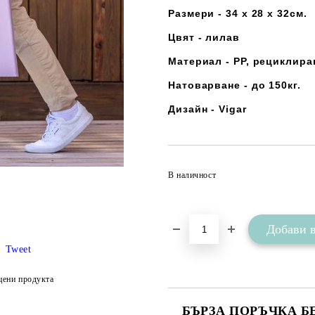
Размери - 34 х 28 х 32см.
Цвят - лилав
Материал - РР, рециклир
Натоварване - до 150кг.
Дизайн - Vigar
В наличност
Tweet
цени продукта
БЪРЗА ПОРЪЧКА Б