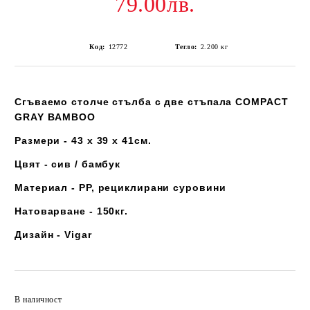
79.00лв.
Код:
12772
Тегло:
2.200
кг
Сгъваемо столче стълба с две стъпала
COMPACT
GRAY BAMBOO
Размери - 43
х 39 х 41см.
Цвят - сив / бамбук
Материал - РР, рециклирани суровини
Натоварване - 150кг.
Дизайн - Vigar
Добави в желани
В наличност