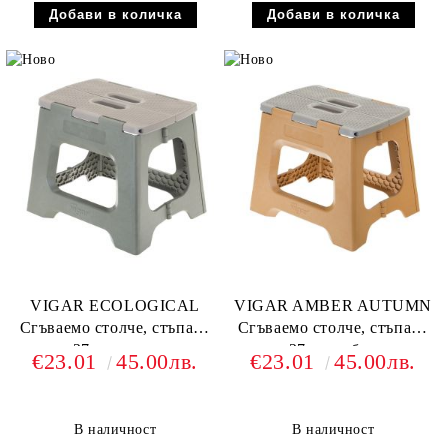
VIGAR ECOLOGICAL
VIGAR AMBER AUTUMN
Сгъваемо столче, стъпало
Сгъваемо столче, стъпало
27см, зелен
27см, амбър
€23.01
45.00лв.
€23.01
45.00лв.
В наличност
В наличност