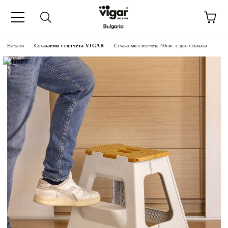
Начало
Сгъваеми столчета VIGAR
Сгъваеми столчета 40см. с две стъпала