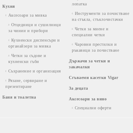
лопатка
Кухня
Инструменти за почистване
Аксесоари за мивка
на стъкла, стъклочистачки
Отцедници и сушилници
Четки за миене и
за чинии и прибори
специални четки
Кухненски диспенсъри и
Чаровни престилки и
органайзери за мивка
ръкавици за почистване
Четки за съдове и
Държачи за четки и
кухненски гъби
закачалки
Съхранение и организация
Сгъваеми касетки Vigar
Рязане, сервиране и
презентиране
За децата
Баня и тоалетна
Аксесоари за вино
Специални оферти