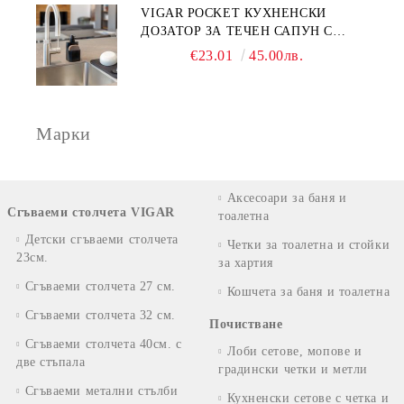
VIGAR POCKET КУХНЕНСКИ
ДОЗАТОР ЗА ТЕЧЕН САПУН С
МЯСТО ЗА ГЪБА, ЧЕРЕН
€23.01
45.00лв.
Марки
Аксесоари за баня и
Сгъваеми столчета VIGAR
тоалетна
Детски сгъваеми столчета
Четки за тоалетна и стойки
23см.
за хартия
Сгъваеми столчета 27 см.
Кошчета за баня и тоалетна
Сгъваеми столчета 32 см.
Почистване
Сгъваеми столчета 40см. с
Лоби сетове, мопове и
две стъпала
градински четки и метли
Сгъваеми метални стълби
Кухненски сетове с четка и