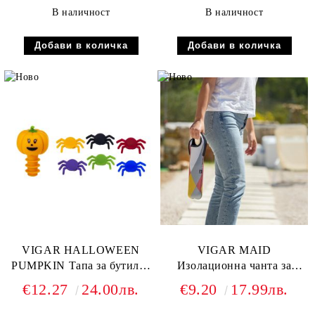
В наличност
В наличност
VIGAR HALLOWEEN
VIGAR MAID
PUMPKIN Тапа за бутилка
Изолационна чанта за
и маркери за чаши, вино
вино, неопрен
€12.27
24.00лв.
€9.20
17.99лв.
сет