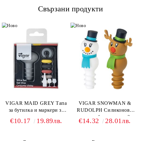
Свързани продукти
VIGAR MAID GREY Тапа
VIGAR SNOWMAN &
за бутилка и маркери за
RUDOLPH Силиконови
чаши, цветни
тапи за бутилка, сет 2
€10.17
19.89лв.
€14.32
28.01лв.