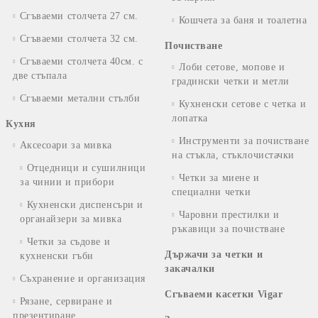
Сгъваеми столчета 27 см.
Кошчета за баня и тоалетна
Сгъваеми столчета 32 см.
Почистване
Сгъваеми столчета 40см. с
Лоби сетове, мопове и
две стъпала
градински четки и метли
Сгъваеми метални стълби
Кухненски сетове с четка и
лопатка
Кухня
Инструменти за почистване
Аксесоари за мивка
на стъкла, стъклочистачки
Отцедници и сушилници
Четки за миене и
за чинии и прибори
специални четки
Кухненски диспенсъри и
Чаровни престилки и
органайзери за мивка
ръкавици за почистване
Четки за съдове и
Държачи за четки и
кухненски гъби
закачалки
Съхранение и организация
Сгъваеми касетки Vigar
Рязане, сервиране и
презентиране