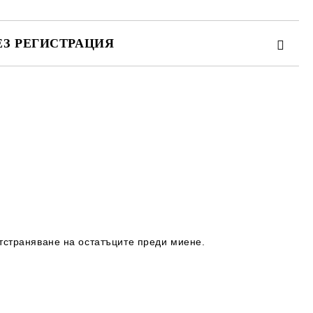
ЕЗ РЕГИСТРАЦИЯ
та за лични данни
те на работния ден.
 отстраняване на остатъците преди миене.