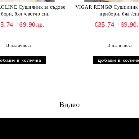
OLINE Сушилник за съдове
VIGAR RENGØ Сушилник за съдове и
бори, бял /светло син
прибори, бял /си
35.74
69.90лв.
€35.74
69.90
В наличност
В наличност
Видео