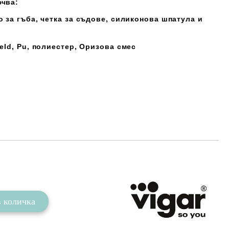
ючва:
о за гъба, четка за съдове, силиконова шпатула и
eld, Pu, полиестер, Оризова смес
Добави в желани