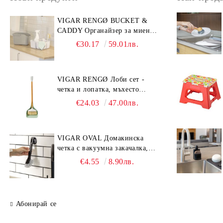
VIGAR RENGØ BUCKET &
CADDY Органайзер за миене
от две части, сив
€30.17
59.01лв.
VIGAR RENGØ Лоби сет -
четка и лопатка, мъхесто
зелен
€24.03
47.00лв.
VIGAR OVAL Домакинска
четка с вакуумна закачалка,
черен
€4.55
8.90лв.
Абонирай се