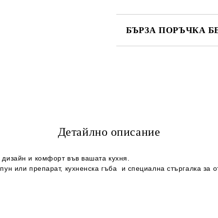
БЪРЗА ПОРЪЧКА Б
САМО ПОПЪЛНЕТЕ 2 ПОЛЕТА
Съгласен съм с
Политика
Ние ще се свържем с вас в рамки
Детайлно описание
, дизайн и комфорт във вашата кухня.
сапун или препарат, кухненска гъба и специална стъргалка за