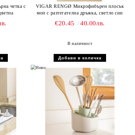
VIGAR RENGØ Микрофибърен плосък
цветна
моп с разтегателна дръжка, светло син
лв.
€20.45
40.00лв.
В наличност