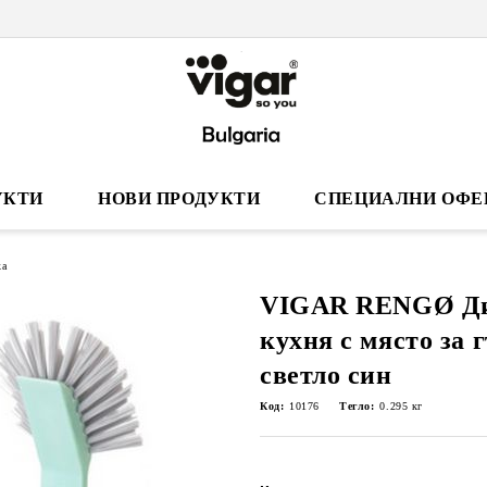
УКТИ
НОВИ ПРОДУКТИ
СПЕЦИАЛНИ ОФЕ
ка
VIGAR RENGØ Ди
кухня с място за г
светло син
Код:
10176
Тегло:
0.295
кг