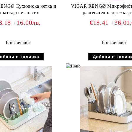
ENGØ Кухненска четка и
VIGAR RENGØ Микрофибърна четка с
опатка, светло син
разтегателна дръжка, 
8.18
16.00лв.
€18.41
36.01
В наличност
В наличност