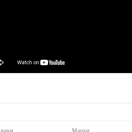
авани
Марки