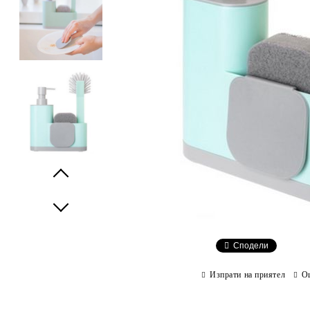
Prev
Next
Сподели
Изпрати на приятел
О