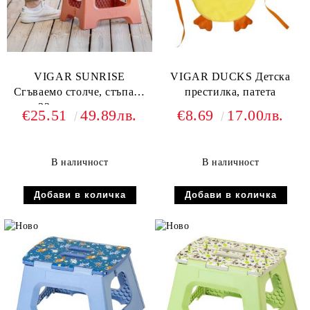
VIGAR SUNRISE
VIGAR DUCKS Детска
Сгъваемо столче, стъпало
престилка, патета
32см, прасковен
€25.51
49.89лв.
€8.69
17.00лв.
В наличност
В наличност