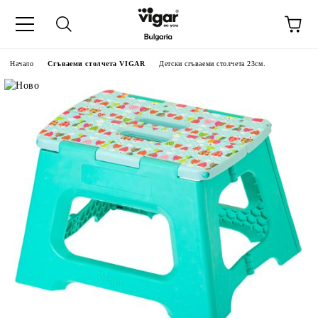
Начало
Сгъваеми столчета VIGAR
Детски сгъваеми столчета 23см.