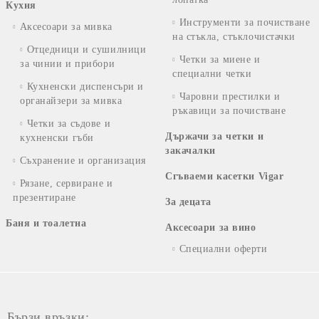
Кухня
Инструменти за почистване
Аксесоари за мивка
на стъкла, стъклочистачки
Отцедници и сушилници
Четки за миене и
за чинии и прибори
специални четки
Кухненски диспенсъри и
Чаровни престилки и
органайзери за мивка
ръкавици за почистване
Четки за съдове и
Държачи за четки и
кухненски гъби
закачалки
Съхранение и организация
Сгъваеми касетки Vigar
Рязане, сервиране и
презентиране
За децата
Баня и тоалетна
Аксесоари за вино
Специални оферти
Бързи връзки: