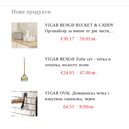
Нови продукти
VIGAR RENGØ BUCKET & CADDY
Органайзер за миене от две части,
сив
€30.17
59.01лв.
VIGAR RENGØ Лоби сет - четка и
лопатка, мъхесто зелен
€24.03
47.00лв.
VIGAR OVAL Домакинска четка с
вакуумна закачалка, черен
€4.55
8.90лв.