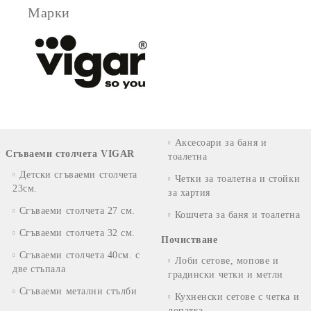
Марки
Аксесоари за баня и
Сгъваеми столчета VIGAR
тоалетна
Детски сгъваеми столчета
Четки за тоалетна и стойки
23см.
за хартия
Сгъваеми столчета 27 см.
Кошчета за баня и тоалетна
Сгъваеми столчета 32 см.
Почистване
Сгъваеми столчета 40см. с
Лоби сетове, мопове и
две стъпала
градински четки и метли
Сгъваеми метални стълби
Кухненски сетове с четка и
лопатка