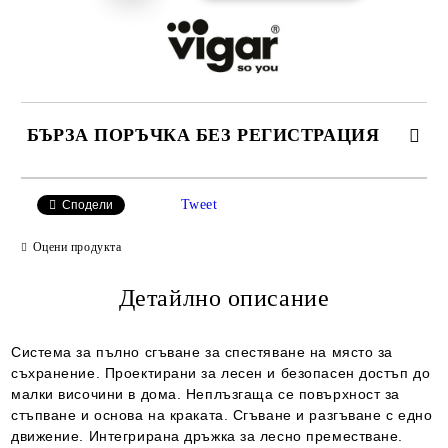
БЪРЗА ПОРЪЧКА БЕЗ РЕГИСТРАЦИЯ
САМО ПОПЪЛНЕТЕ 2 ПОЛЕТА
Tweet
Сподели
Оцени продукта
Съгласен съм с
Детайлно описание
Политиката за лични данни
Ние ще се свържем с вас в рамките на работния ден.
Система за пълно сгъване за спестяване на място за
съхранение. Проектирани за лесен и безопасен достъп до
малки височини в дома. Неплъзгаща се повърхност за
стъпване и основа на краката. Сгъване и разгъване с едно
движение. Интегрирана дръжка за лесно преместване.