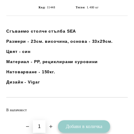
Код:
11448
Тегло:
1.480
кг
Сгъваемо столче стълба SEA
Размери -
23см. височина, основа - 33х29см.
Цвят - син
Материал - РР, рециклирани суровини
Натоварване - 150кг.
Дизайн - Vigar
Добави в желани
В наличност