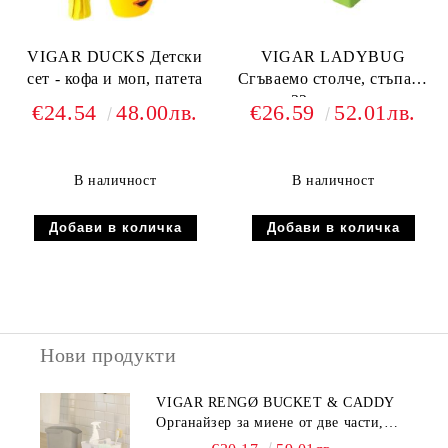
VIGAR DUCKS Детски
VIGAR LADYBUG
сет - кофа и моп, патета
Сгъваемо столче, стъпало
32см, зелен
€24.54
48.00лв.
€26.59
52.01лв.
В наличност
В наличност
Нови продукти
VIGAR RENGØ BUCKET & CADDY
Органайзер за миене от две части,
сив