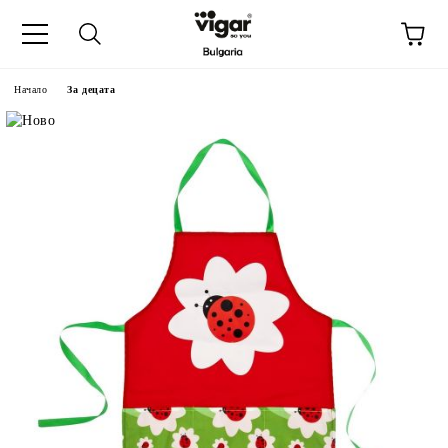
Начало
За децата