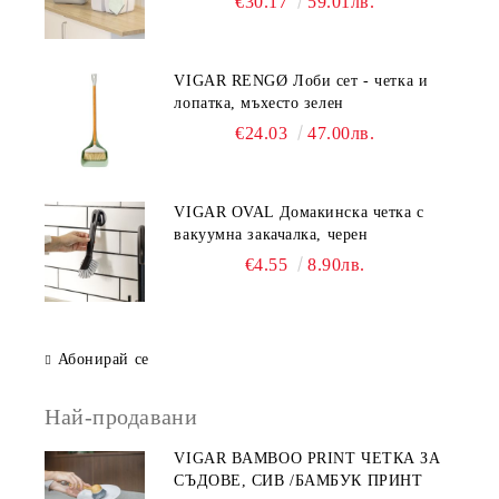
€30.17
59.01лв.
VIGAR RENGØ Лоби сет - четка и
лопатка, мъхесто зелен
€24.03
47.00лв.
VIGAR OVAL Домакинска четка с
вакуумна закачалка, черен
€4.55
8.90лв.
Абонирай се
Най-продавани
VIGAR BAMBOO PRINT ЧЕТКА ЗА
СЪДОВЕ, СИВ /БАМБУК ПРИНТ