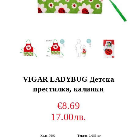
VIGAR LADYBUG Детска
престилка, калинки
€8.69
17.00лв.
Код:
7690
Тегло:
0.055
кг