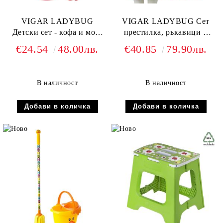
VIGAR LADYBUG
VIGAR LADYBUG Сет
Детски сет - кофа и моп,
престилка, ръкавици и
калинки
четка с лопатка, калинки
€24.54
48.00лв.
€40.85
79.90лв.
В наличност
В наличност