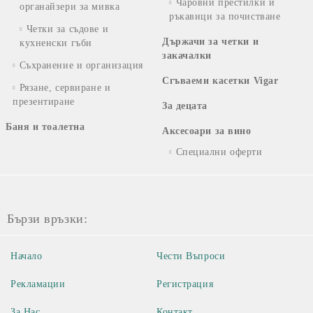
Чаровни престилки и
органайзери за мивка
ръкавици за почистване
Четки за съдове и
Държачи за четки и
кухненски гъби
закачалки
Съхранение и организация
Сгъваеми касетки Vigar
Рязане, сервиране и
презентиране
За децата
Баня и тоалетна
Аксесоари за вино
Специални оферти
Бързи връзки:
Начало
Чести Въпроси
Рекламации
Регистрация
За Нас
Контакт