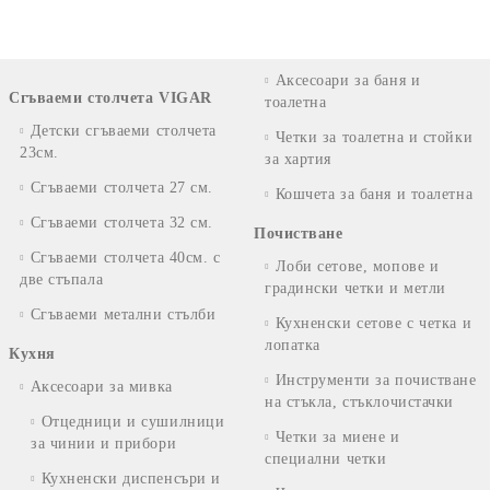
Аксесоари за баня и
Сгъваеми столчета VIGAR
тоалетна
Детски сгъваеми столчета
Четки за тоалетна и стойки
23см.
за хартия
Сгъваеми столчета 27 см.
Кошчета за баня и тоалетна
Сгъваеми столчета 32 см.
Почистване
Сгъваеми столчета 40см. с
Лоби сетове, мопове и
две стъпала
градински четки и метли
Сгъваеми метални стълби
Кухненски сетове с четка и
лопатка
Кухня
Инструменти за почистване
Аксесоари за мивка
на стъкла, стъклочистачки
Отцедници и сушилници
Четки за миене и
за чинии и прибори
специални четки
Кухненски диспенсъри и