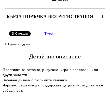
БЪРЗА ПОРЪЧКА БЕЗ РЕГИСТРАЦИЯ
САМО ПОПЪЛНЕТЕ 2 ПОЛЕТА
Tweet
Сподели
Оцени продукта
Съгласен съм с
Детайлно описание
Политиката за лични данни
Ние ще се свържем с вас в рамките на работния ден.
Престилка за готвене, рисуване, игра с пластелин или
други занаяти.
Забавен дизайн с любимите калинки.
Чаровно решение да поддържате децата чисти докато се
забавляват.