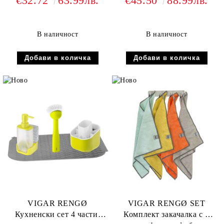
€32.72
63.99лв.
€45.50
88.99лв.
В наличност
В наличност
VIGAR RENGØ
VIGAR RENGØ SET
Кухненски сет 4 части,
Комплект закачалка с 4