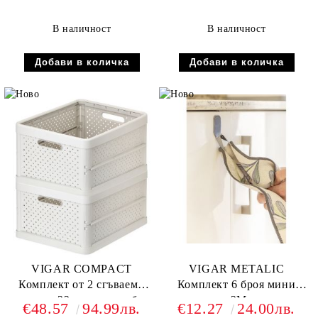
В наличност
В наличност
VIGAR COMPACT
VIGAR METALIC
Комплект от 2 сгъваеми
Комплект 6 броя мини
касетки 32л., пясъчно бял
закачалки 3M, метални
€48.57
94.99лв.
€12.27
24.00лв.