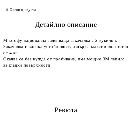
Оцени продукта
Съгласен съм с
Детайлно описание
Политиката за лични данни
Ние ще се свържем с вас в рамките на работния ден.
Многофункционална залепваща закачалка с 2 кукички.
Закачалка с висока устойчивост, издържа максимално тегло
от 4 кг.
Окачва се без нужда от пробиване, има мощно 3M лепило
за гладки повърхности
Ревюта