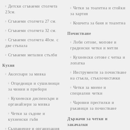
Детски сгъваеми столчета
Четки за тоалетна и стойки
23см.
за хартия
Сгъваеми столчета 27 см.
Кошчета за баня и тоалетна
Сгъваеми столчета 32 см.
Почистване
Сгъваеми столчета 40см. с
Лоби сетове, мопове и
две стъпала
градински четки и метли
Сгъваеми метални стълби
Кухненски сетове с четка и
лопатка
Кухня
Инструменти за почистване
Аксесоари за мивка
на стъкла, стъклочистачки
Отцедници и сушилници
Четки за миене и
за чинии и прибори
специални четки
Кухненски диспенсъри и
Чаровни престилки и
органайзери за мивка
ръкавици за почистване
Четки за съдове и
Държачи за четки и
кухненски гъби
закачалки
Съхранение и организация