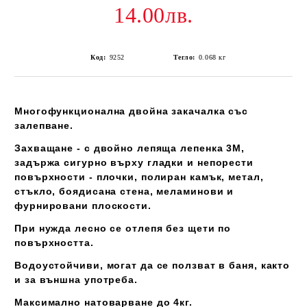
14.00лв.
Код:
9252
Тегло:
0.068
кг
Многофункционална двойна закачалка със
залепване.
Захващане - с двойно лепяща лепенка 3М,
задържа сигурно върху гладки и непорести
повърхности - плочки, полиран камък, метал,
стъкло, боядисана стена, меламинови и
фурнировани плоскости.
При нужда лесно се отлепя без щети по
повърхността.
Водоустойчиви, могат да се ползват в баня, както
и за външна употреба.
Максимално натоварване до 4кг.