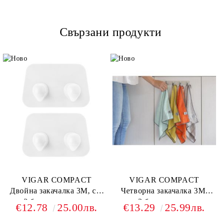
Свързани продукти
VIGAR COMPACT
VIGAR COMPACT
Двойна закачалка 3М, сет
Четворна закачалка 3М,
2 броя, светло сив
сет 2 броя, светло сив
€12.78
25.00лв.
€13.29
25.99лв.