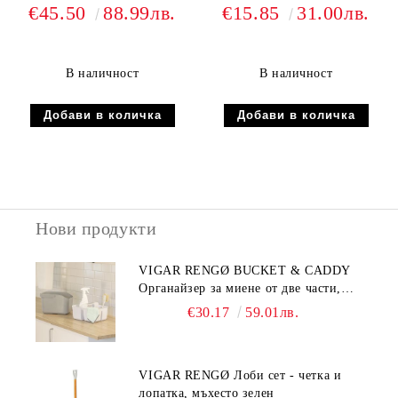
зелен
куки и 4 микрофибърни
€45.50
88.99лв.
€15.85
31.00лв.
кърпи, цветни
В наличност
В наличност
Нови продукти
VIGAR RENGØ BUCKET & CADDY
Органайзер за миене от две части,
сив
€30.17
59.01лв.
VIGAR RENGØ Лоби сет - четка и
лопатка, мъхесто зелен