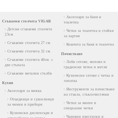
Аксесоари за баня и
Сгъваеми столчета VIGAR
тоалетна
Детски сгъваеми столчета
Четки за тоалетна и стойки
23см.
за хартия
Сгъваеми столчета 27 см.
Кошчета за баня и тоалетна
Сгъваеми столчета 32 см.
Почистване
Сгъваеми столчета 40см. с
Лоби сетове, мопове и
две стъпала
градински четки и метли
Сгъваеми метални стълби
Кухненски сетове с четка и
лопатка
Кухня
Инструменти за почистване
Аксесоари за мивка
на стъкла, стъклочистачки
Отцедници и сушилници
Четки за миене и
за чинии и прибори
специални четки
Кухненски диспенсъри и
Чаровни престилки и