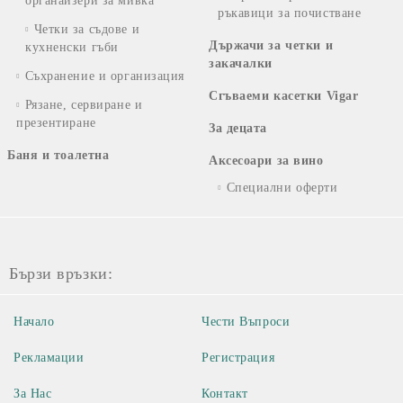
органайзери за мивка
ръкавици за почистване
Четки за съдове и
Държачи за четки и
кухненски гъби
закачалки
Съхранение и организация
Сгъваеми касетки Vigar
Рязане, сервиране и
презентиране
За децата
Баня и тоалетна
Аксесоари за вино
Специални оферти
Бързи връзки:
Начало
Чести Въпроси
Рекламации
Регистрация
За Нас
Контакт