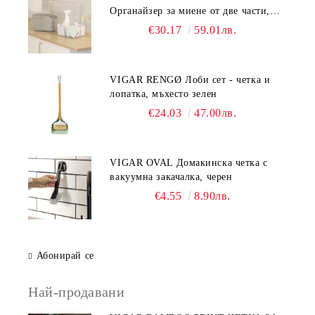
Органайзер за миене от две части,
сив
€30.17
59.01лв.
VIGAR RENGØ Лоби сет - четка и
лопатка, мъхесто зелен
€24.03
47.00лв.
VIGAR OVAL Домакинска четка с
вакуумна закачалка, черен
€4.55
8.90лв.
Абонирай се
Най-продавани