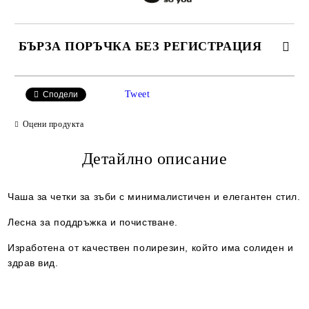
БЪРЗА ПОРЪЧКА БЕЗ РЕГИСТРАЦИЯ
САМО ПОПЪЛНЕТЕ 2 ПОЛЕТА
Tweet
Сподели
Оцени продукта
Съгласен съм с
Детайлно описание
Политиката за лични данни
Ние ще се свържем с вас в рамките на работния ден.
Чаша за четки за зъби с минималистичен и елегантен стил.
Лесна за поддръжка и почистване.
Изработена от качествен полирезин, който има солиден и
здрав вид.