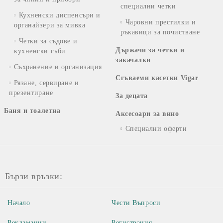
специални четки
Кухненски диспенсъри и
Чаровни престилки и
органайзери за мивка
ръкавици за почистване
Четки за съдове и
Държачи за четки и
кухненски гъби
закачалки
Съхранение и организация
Сгъваеми касетки Vigar
Рязане, сервиране и
презентиране
За децата
Баня и тоалетна
Аксесоари за вино
Специални оферти
Бързи връзки:
Начало
Чести Въпроси
Рекламации
Регистрация