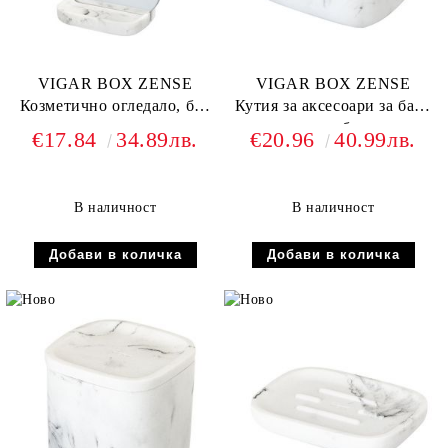
VIGAR BOX ZENSE
VIGAR BOX ZENSE
Козметично огледало, бял
Кутия за аксесоари за баня
мрамор
правоъгълна, бял мрамор
€17.84
34.89лв.
€20.96
40.99лв.
В наличност
В наличност