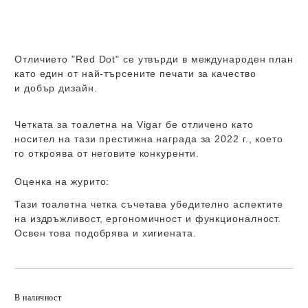
Отличието "Red Dot" се утвърди в международен план
като един от най-търсените печати за качество
и добър дизайн.
Четката за тоалетна на Vigar бе отличено като
носител на тази престижна награда за 2022 г., което
го откроява от неговите конкуренти.
Оценка на журито:
Тази тоалетна четка съчетава убедително аспектите
на издръжливост, ергономичност и функционалност.
Освен това подобрява и хигиената.
Добави в желани
В наличност