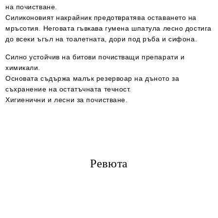
на почистване.
Силиконовият накрайник предотвратява оставането на
мръсотия. Неговата гъвкава гумена шпатула лесно достига
до всеки ъгъл на тоалетната, дори под ръба и сифона.
Силно устойчив на битови почистващи препарати и
химикали.
Основата съдържа малък резервоар на дъното за
съхранение на остатъчната течност.
Хигиенични и лесни за почистване.
Ревюта