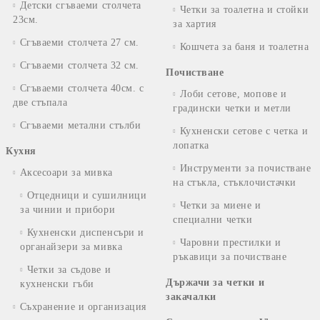
Детски сгъваеми столчета
Четки за тоалетна и стойки
23см.
за хартия
Сгъваеми столчета 27 см.
Кошчета за баня и тоалетна
Сгъваеми столчета 32 см.
Почистване
Сгъваеми столчета 40см. с
Лоби сетове, мопове и
две стъпала
градински четки и метли
Сгъваеми метални стълби
Кухненски сетове с четка и
лопатка
Кухня
Инструменти за почистване
Аксесоари за мивка
на стъкла, стъклочистачки
Отцедници и сушилници
Четки за миене и
за чинии и прибори
специални четки
Кухненски диспенсъри и
Чаровни престилки и
органайзери за мивка
ръкавици за почистване
Четки за съдове и
Държачи за четки и
кухненски гъби
закачалки
Съхранение и организация