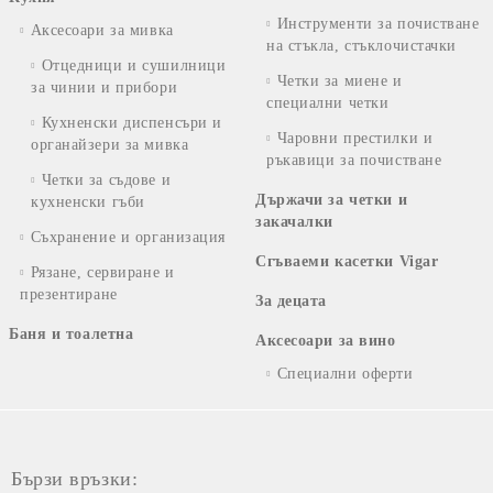
Инструменти за почистване
Аксесоари за мивка
на стъкла, стъклочистачки
Отцедници и сушилници
Четки за миене и
за чинии и прибори
специални четки
Кухненски диспенсъри и
Чаровни престилки и
органайзери за мивка
ръкавици за почистване
Четки за съдове и
Държачи за четки и
кухненски гъби
закачалки
Съхранение и организация
Сгъваеми касетки Vigar
Рязане, сервиране и
презентиране
За децата
Баня и тоалетна
Аксесоари за вино
Специални оферти
Бързи връзки: