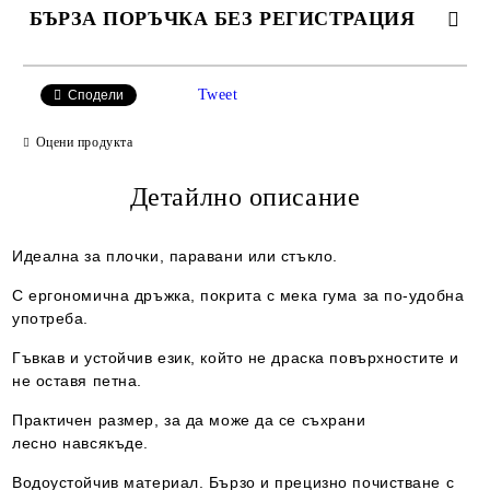
БЪРЗА ПОРЪЧКА БЕЗ РЕГИСТРАЦИЯ
САМО ПОПЪЛНЕТЕ 2 ПОЛЕТА
Tweet
Сподели
Оцени продукта
Съгласен съм с
Детайлно описание
Политиката за лични данни
Ние ще се свържем с вас в рамките на работния ден.
Идеална за плочки, паравани или стъкло.
С ергономична дръжка, покрита с мека гума за по-удобна
употреба.
Гъвкав и устойчив език, който не драска повърхностите и
не оставя петна.
Практичен размер, за да може да се съхрани
лесно навсякъде.
Водоустойчив материал. Бързо и прецизно почистване с