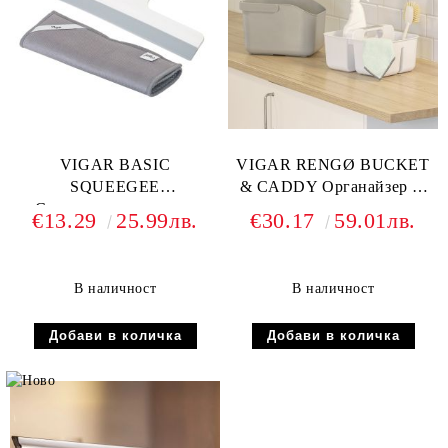
VIGAR BASIC
VIGAR RENGØ BUCKET
SQUEEGEE
& CADDY Органайзер за
Стъклочистачка с две
миене от две части, сив
€13.29
25.99лв.
€30.17
59.01лв.
закачалки и микрофибърна
кърпа, бял
В наличност
В наличност