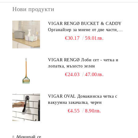
Нови продукти
VIGAR RENGØ BUCKET & CADDY
Органайзер за миене от две части,
сив
€30.17
59.01лв.
VIGAR RENGØ Лоби сет - четка и
лопатка, мъхесто зелен
€24.03
47.00лв.
VIGAR OVAL Домакинска четка с
вакуумна закачалка, черен
€4.55
8.90лв.
Абонирай се