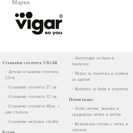
Марки
Аксесоари за баня и
Сгъваеми столчета VIGAR
тоалетна
Детски сгъваеми столчета
Четки за тоалетна и стойки
23см.
за хартия
Сгъваеми столчета 27 см.
Кошчета за баня и тоалетна
Сгъваеми столчета 32 см.
Почистване
Сгъваеми столчета 40см. с
Лоби сетове, мопове и
две стъпала
градински четки и метли
Сгъваеми метални стълби
Кухненски сетове с четка и
лопатка
Кухня